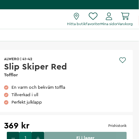
Hitta butik
Favoriter
Mina sidor
Varukorg
ALWERO
|
41-42
Slip Skiper Red
Tofflor
En varm och bekväm toffla
Tillverkad i ull
Perfekt julklapp
369 kr
Prishistorik
Ej i lager