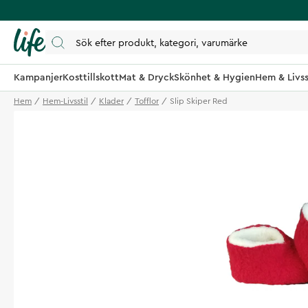
Kampanjer
Kosttillskott
Mat & Dryck
Skönhet & Hygien
Hem & Livss
Hem
Hem-Livsstil
Klader
Tofflor
Slip Skiper Red