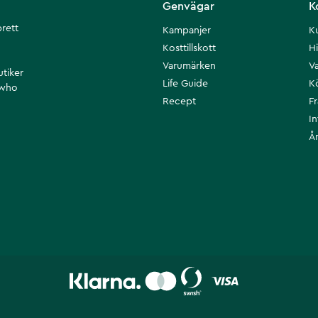
Genvägar
K
brett
Kampanjer
K
Kosttillskott
Hi
Varumärken
Va
utiker
Life Guide
K
 who
Recept
F
I
Å