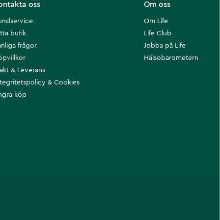
ontakta oss
Om oss
undservice
Om Life
tta butik
Life Club
nliga frågor
Jobba på Life
öpvillkor
Hälsobarometern
rakt & Leverans
ntegritetspolicy & Cookies
ngra köp