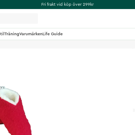
Fri frakt vid köp över 299kr
til
Träning
Varumärken
Life Guide