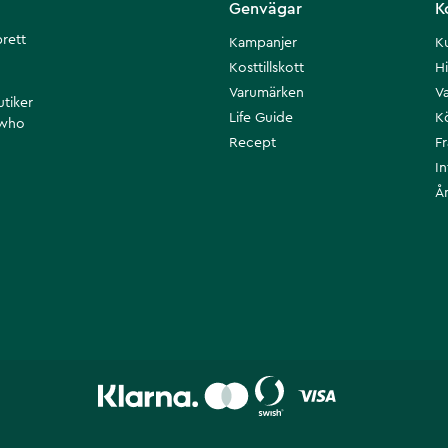
Genvägar
K
brett
Kampanjer
K
Kosttillskott
Hi
Varumärken
Va
utiker
Life Guide
K
 who
Recept
F
I
Å