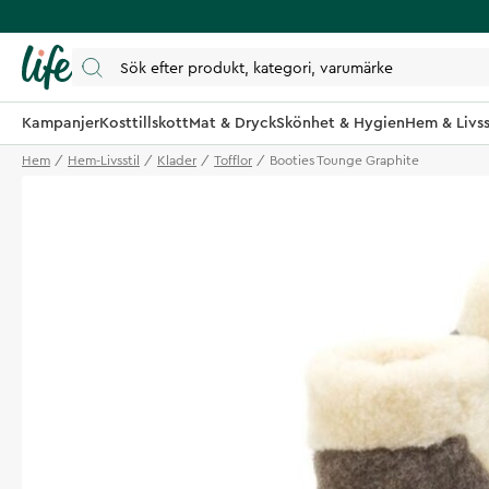
Kampanjer
Kosttillskott
Mat & Dryck
Skönhet & Hygien
Hem & Livss
Hem
Hem-Livsstil
Klader
Tofflor
Booties Tounge Graphite