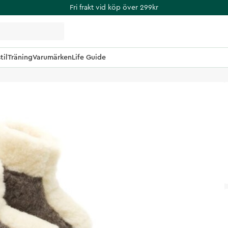
Fri frakt vid köp över 299kr
til
Träning
Varumärken
Life Guide