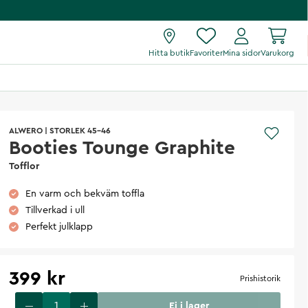
Hitta butik
Favoriter
Mina sidor
Varukorg
ALWERO
|
STORLEK 45-46
Booties Tounge Graphite
Tofflor
En varm och bekväm toffla
Tillverkad i ull
Perfekt julklapp
399 kr
Prishistorik
Ej i lager