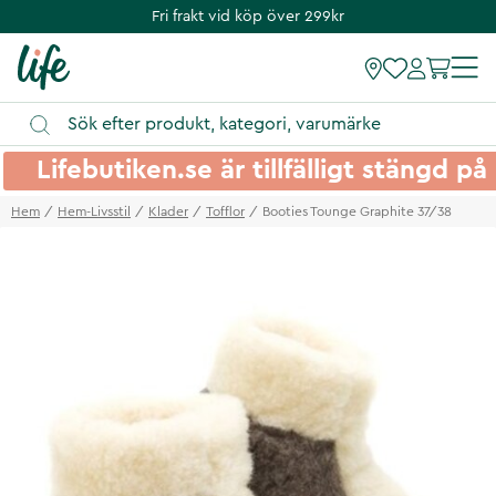
Fri frakt vid köp över 299kr
Lifebutiken.se är tillfälligt stängd 
Hem
Hem-Livsstil
Klader
Tofflor
Booties Tounge Graphite 37/38