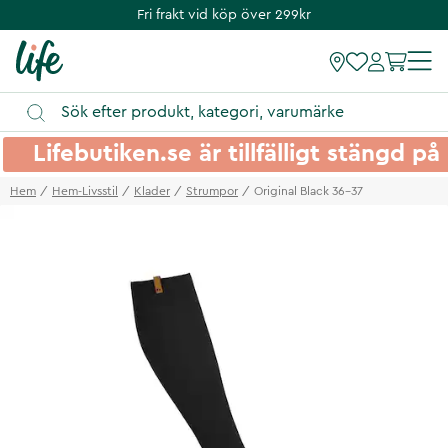
Fri frakt vid köp över 299kr
Lifebutiken.se är tillfälligt stängd 
Hem
Hem-Livsstil
Klader
Strumpor
Original Black 36-37