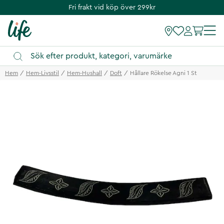
Fri frakt vid köp över 299kr
Hem
Hem-Livsstil
Hem-Hushall
Doft
Hållare Rökelse Agni 1 St