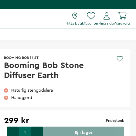
Hitta butik
Favoriter
Mina sidor
Varukorg
BOOMING BOB
|
1 ST
Booming Bob Stone
Diffuser Earth
Naturlig stengodslera
Handgjord
299 kr
Prishistorik
Ej i lager