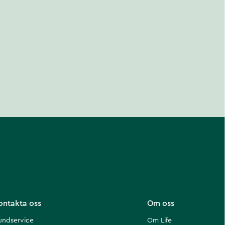
ontakta oss
Om oss
undservice
Om Life