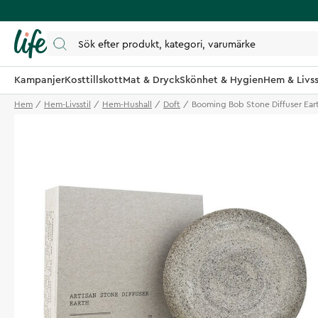
Kampanjer
Kosttillskott
Mat & Dryck
Skönhet & Hygien
Hem & Livss
Hem
Hem-Livsstil
Hem-Hushall
Doft
Booming Bob Stone Diffuser Ear