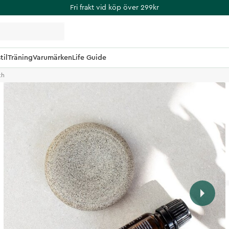
Fri frakt vid köp över 299kr
til
Träning
Varumärken
Life Guide
th