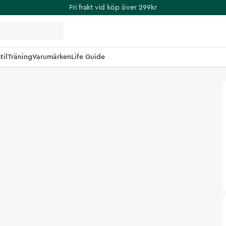
Fri frakt vid köp över 299kr
til
Träning
Varumärken
Life Guide