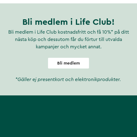
ingsmedel Tungmetaller
jäst och mögel Mikroplaster
rtiklar ner till 0,1 µm (0,0001
itt stål – ett hållbart och
Bli medlem i Life Club!
ga rörliga slitdelar innebär
 på kranen på några minuter –
Bli medlem i Life Club kostnadsfritt och få 10%* på ditt
är upp till 1000 liter,
nästa köp och dessutom får du förtur till utvalda
 föroreningar kan kapaciteten
kampanjer och mycket annat.
2 månad för 4 användare. Två
vändas ofiltrerat för t.ex.
skt dricksvatten. OBS!
Bli medlem
runns- eller sjövatten endast
. Varför välja AQVA ULTRA 2?
*Gäller ej presentkort och elektronikprodukter.
Effektivare filtrering vid
r aktivkolets verkan. Större
Minimalt plastinnehåll tack
h hygieniskt. OBS!
duktnummer: 135199 EAN: