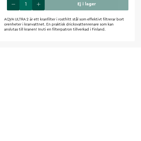
Ej i lager
AQVA ULTRA 2 är ett kranfilter i rostfritt stål som effektivt filtrerar bort
orenheter i kranvattnet. En praktisk dricksvattenrenare som kan
anslutas till kranen! Inuti en filterpatron tillverkad i Finland.