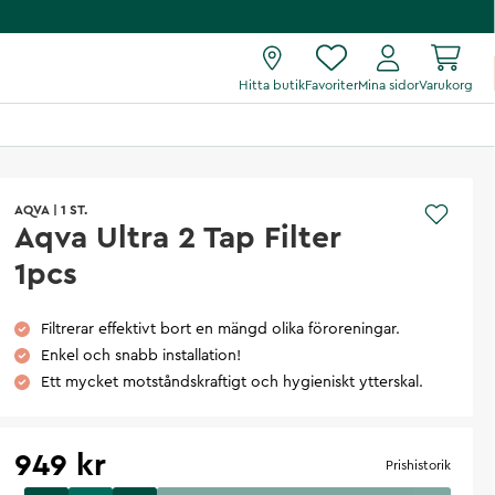
Hitta butik
Favoriter
Mina sidor
Varukorg
AQVA
|
1 ST.
Aqva Ultra 2 Tap Filter
1pcs
Filtrerar effektivt bort en mängd olika föroreningar.
Enkel och snabb installation!
Ett mycket motståndskraftigt och hygieniskt ytterskal.
949 kr
Prishistorik