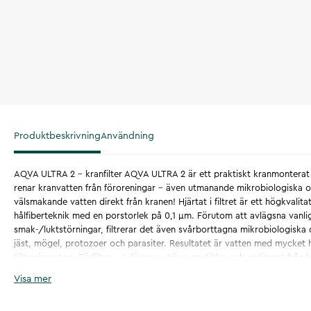
Produktbeskrivning
Användning
AQVA ULTRA 2 – kranfilter AQVA ULTRA 2 är ett praktiskt kranmonterat v
renar kranvatten från föroreningar – även utmanande mikrobiologiska or
välsmakande vatten direkt från kranen! Hjärtat i filtret är ett högkvalitat
hålfiberteknik med en porstorlek på 0,1 µm. Förutom att avlägsna vanli
smak-/luktstörningar, filtrerar det även svårborttagna mikrobiologiska
jäst, mögel, protozoer och parasiter. Resultatet är vatten med mycket h
Filtreringssteg: Förfilter – Avlägsnar större partiklar och sediment från 
med aktivt kol – Binder effektivt olika vattenföroreningar. Jonbytestekn
Visa mer
och tungmetaller. Tack vare fiberstrukturen frigörs inget svart aktivkolp
Ultrafiltrering – Filtrerar bakterier, jäst, protozoer, mögel och mikropart