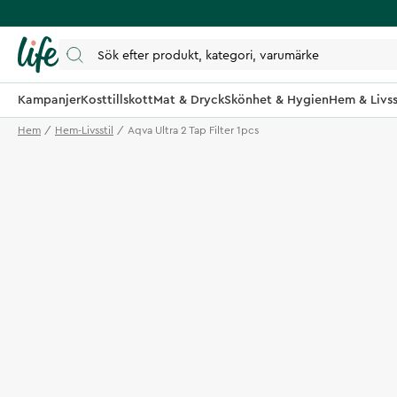
Kampanjer
Kosttillskott
Mat & Dryck
Skönhet & Hygien
Hem & Livss
Hem
Hem-Livsstil
Aqva Ultra 2 Tap Filter 1pcs