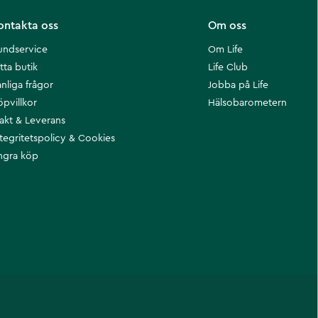
ontakta oss
Om oss
undservice
Om Life
tta butik
Life Club
nliga frågor
Jobba på Life
öpvillkor
Hälsobarometern
rakt & Leverans
ntegritetspolicy & Cookies
ngra köp