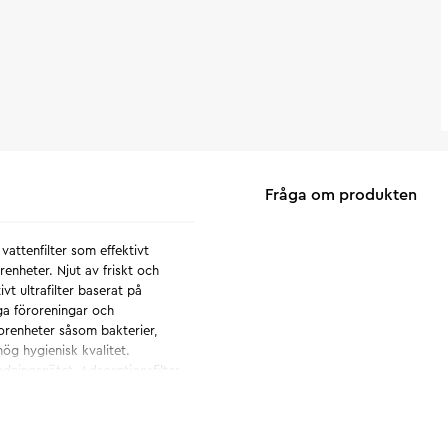
Fråga om produkten
attenfilter som effektivt
enheter. Njut av friskt och
ivt ultrafilter baserat på
ga föroreningar och
 orenheter såsom bakterier,
ög hygienisk kvalitet.
ledningsnätet. Adsorptionsfilter
iken avlägsnar flera metaller
ulver vid första spolning.
iklar (inkl. mikroplaster) med