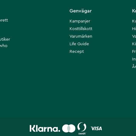
Genvägar
K
brett
Kampanjer
K
Kosttillskott
Hi
Varumärken
Va
utiker
Life Guide
K
 who
Recept
F
I
Å