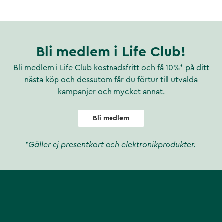
r lödder från schampo och tvål.
parande Den specialdesignade
issa med duschens känsla – du
rmar vattenflödet till en oval,
Minskar skadligt klor. Enligt
Bli medlem i Life Club!
ningsorganen negativt över
. Klor irriterar även ögon, hud
Bli medlem i Life Club kostnadsfritt och få 10%* på ditt
 på badrumsytor och inredning.
nästa köp och dessutom får du förtur till utvalda
g fräsch länge. Renings- och
kampanjer och mycket annat.
 typer av föroreningar från
kaniskt partiklar och fasta
mmenderas att kombinera AQVA
Bli medlem
akterier, jäst och mögel Klor
ost Koppar OBS!
*Gäller ej presentkort och elektronikprodukter.
runns- eller sjövatten endast
tervall: Rekommenderat: 6
ilter produktkod: AQ004-1V
fintliga munstycket ersätts
eter 4 cm Produktnummer: