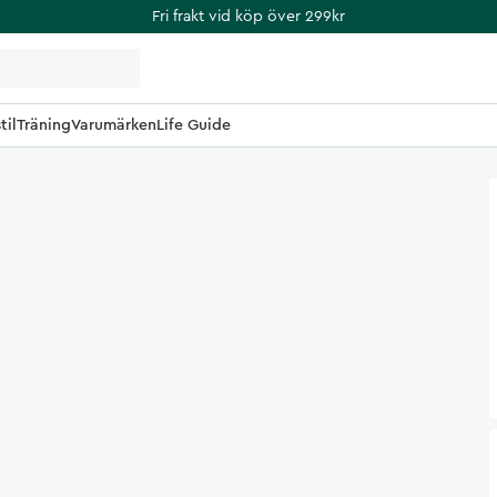
Fri frakt vid köp över 299kr
til
Träning
Varumärken
Life Guide