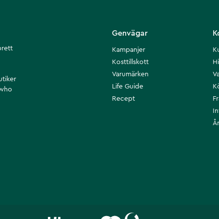
Genvägar
K
brett
Kampanjer
K
Kosttillskott
Hi
Varumärken
Va
utiker
Life Guide
K
 who
Recept
F
I
Å