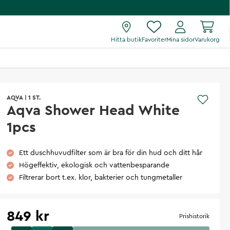
Hitta butik
Favoriter
Mina sidor
Varukorg
AQVA
|
1 ST.
Aqva Shower Head White
1pcs
Ett duschhuvudfilter som är bra för din hud och ditt hår
Högeffektiv, ekologisk och vattenbesparande
Filtrerar bort t.ex. klor, bakterier och tungmetaller
849 kr
Prishistorik