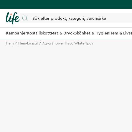
Kampanjer
Kosttillskott
Mat & Dryck
Skönhet & Hygien
Hem & Livss
Hem
Hem-Livsstil
Aqva Shower Head White 1pcs