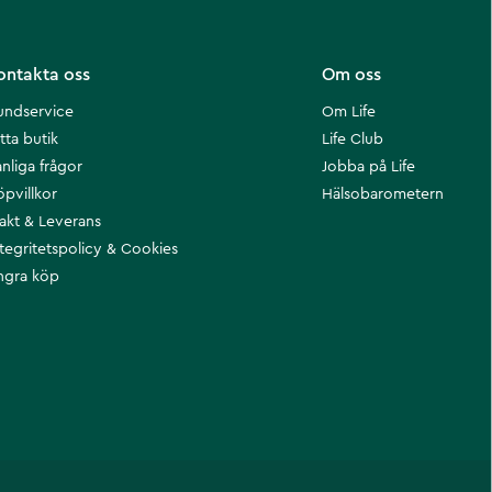
ontakta oss
Om oss
undservice
Om Life
tta butik
Life Club
nliga frågor
Jobba på Life
öpvillkor
Hälsobarometern
rakt & Leverans
ntegritetspolicy & Cookies
ngra köp