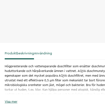
Produktbeskrivning
Användning
Högpresterande och vattensparande duschfilter som ersätter duschmun
huduttorkande och hårpåverkande ämnen i vattnet. AQVA duschmunsty
egenskaper som det mycket populära AQVA duschfiltret, men med ännu n
utrustat med ett effektivare 0,5 µm filter som mekaniskt tar bort föror
mikrobiologiska orenheter som jäst, mögel och bakterier. Bra för hude
torkar ut huden, t.ex. klor. Kan hjälpa personer med atopisk, känslig el
omfattande kundrespons. Ger ett säkert och hudvänligt vatten även fö
för håret Håret blir mjukare, mer lätthanterligt och glansigare – som om 
Visa mer
Minskar torrhet i hud och hårbotten. Genom att filtrera bort metaller mi