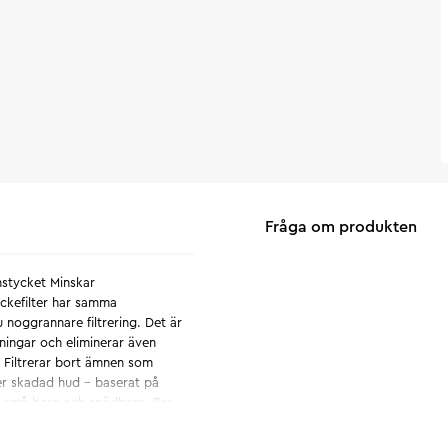
Fråga om produkten
stycket Minskar
ckefilter har samma
oggrannare filtrering. Det är
eningar och eliminerar även
n Filtrerar bort ämnen som
ler skadad hud – baserat på
r små barn och spädbarn. Bra
det tvättats i sjövatten.
nskar risken att blont hår