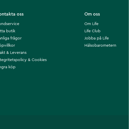
ontakta oss
Om oss
undservice
Om Life
tta butik
Life Club
nliga frågor
Jobba på Life
öpvillkor
Hälsobarometern
rakt & Leverans
ntegritetspolicy & Cookies
ngra köp