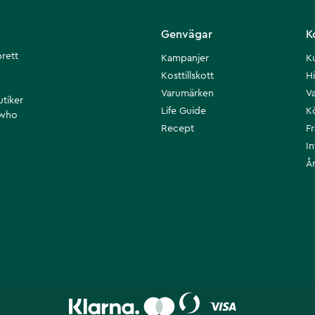
Genvägar
K
brett
Kampanjer
K
Kosttillskott
Hi
Varumärken
Va
utiker
Life Guide
K
 who
Recept
F
I
Å