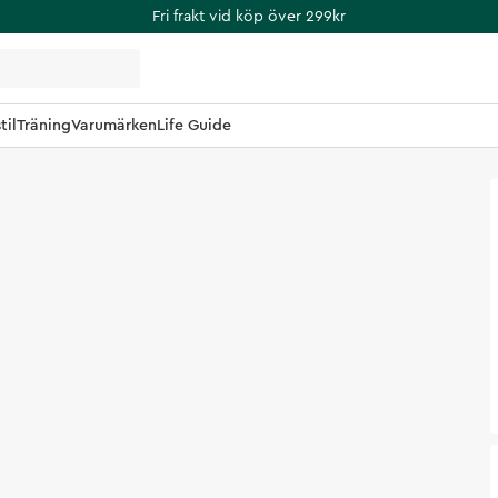
Fri frakt vid köp över 299kr
til
Träning
Varumärken
Life Guide