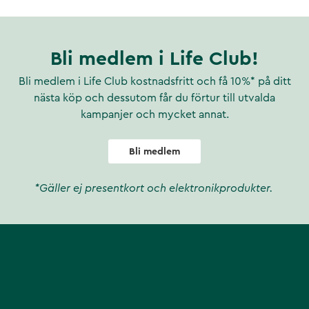
ar - PFAS och ett ganska
ikrobiell tillväxt i
1270949
Bli medlem i Life Club!
Bli medlem i Life Club kostnadsfritt och få 10%* på ditt
nästa köp och dessutom får du förtur till utvalda
kampanjer och mycket annat.
Bli medlem
*Gäller ej presentkort och elektronikprodukter.