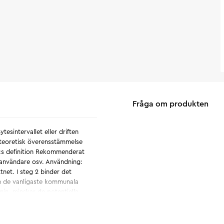
Fråga om produkten
tesintervallet eller driften
teoretisk överensstämmelse
:s definition Rekommenderat
 användare osv. Användning:
tnet. I steg 2 binder det
och de vanligaste kommunala
min, minskar de potentiella
ska kvaliteten på duschslangen
d aktivt kol, vilket fullbordar
 Tungmetaller - Lukt- och