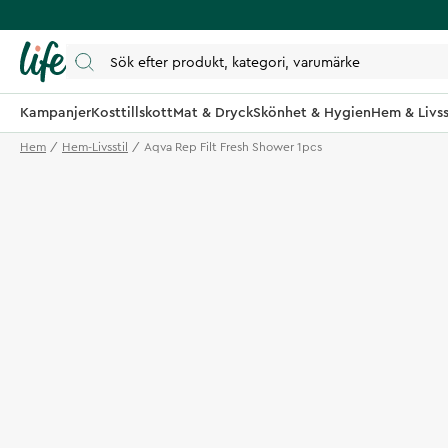
Kampanjer
Kosttillskott
Mat & Dryck
Skönhet & Hygien
Hem & Livss
Hem
Hem-Livsstil
Aqva Rep Filt Fresh Shower 1pcs