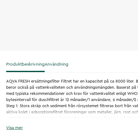
Produktbeskrivning
Användning
AQVA FRESH ersättningsfilter Filtret har en kapacitet på ca 8000 liter. By
beror också på vattenkvaliteten och användningsmängden. Baserat på 
med typiska rekommendationer och krav för vattenkvalitet enligt WHO
bytesintervall för duschfiltret är 12 månader/1 användare, 6 månader/2
Steg 1: Stora skräp och sediment från rörsystemet filtreras bort från vat
aktiva kolet i adsorptionsfiltret föroreningar som metaller, järn, rost 
vattenföroreningarna. I steg 3 neutraliserar kalciumsulfat klor och klora
negativa effekterna av kalk och upprätthåller den övergripande hygieni
Visa mer
och duschhuvudet. I steg 4 passerar vattnet genom ytterligare en cell me
filtreringsprocessen. Filtret filtrerar vattnet: - Kalk - Klor - Kloramin -