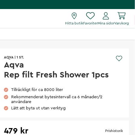
Hitta butik
Favoriter
Mina sidor
Varukorg
AQVA
|
1 ST.
Aqva
Rep filt Fresh Shower 1pcs
Tillräckligt för ca 8000 liter
Rekommenderat bytesintervall ca 6 månader/2
användare
Lätt att byta ut utan verktyg
479 kr
Prishistorik