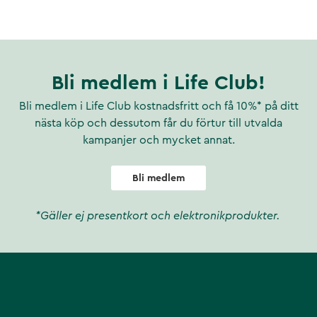
ning Ventilmekanism designad
gieniskt, hållbart och läcker
lt vatten. För brunns- eller
svatten rekommenderas ofta i
lägsnar större partiklar och
erier, mögel, protozoer och jäst
Bli medlem i Life Club!
er smak-, lukt- och kemiska
gmetaller (koppar, bly,
Bli medlem i Life Club kostnadsfritt och få 10%* på ditt
t Mikroplaster Antibiotika- och
nästa köp och dessutom får du förtur till utvalda
l 0,1–0,2 µm (0,0001–0,0002
kampanjer och mycket annat.
å vattenkvalitet Vid mycket
 rekommenderas efter ca 12
löde Enkel filterbyte utan
Bli medlem
t på kranens gängor eller med
er och välj rätt
*Gäller ej presentkort och elektronikprodukter.
mm AQ081: För kranar med
22 mm Exempel på kranar som
080 Oras med 24 mm gänga →
duktnummer: 137065 EAN: