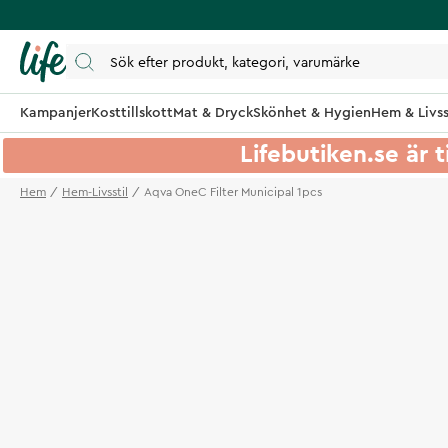
Kampanjer
Kosttillskott
Mat & Dryck
Skönhet & Hygien
Hem & Livss
Lifebutiken.se är t
Hem
Hem-Livsstil
Aqva OneC Filter Municipal 1pcs