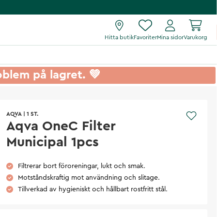
Hitta butik
Favoriter
Mina sidor
Varukorg
roblem på lagret. 💚
AQVA
|
1 ST.
Aqva OneC Filter
Municipal 1pcs
Filtrerar bort föroreningar, lukt och smak.
Motståndskraftig mot användning och slitage.
Tillverkad av hygieniskt och hållbart rostfritt stål.