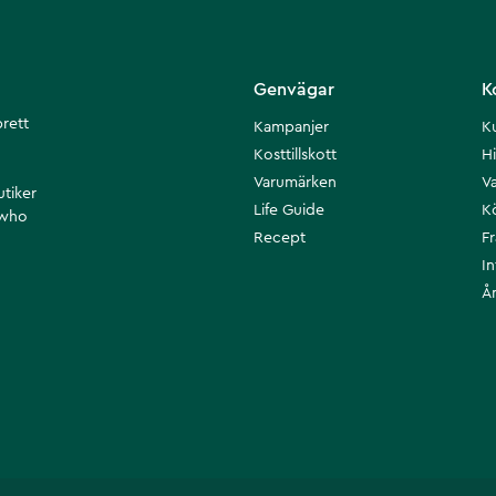
Genvägar
K
brett
Kampanjer
K
Kosttillskott
Hi
Varumärken
Va
utiker
Life Guide
K
 who
Recept
F
I
Å