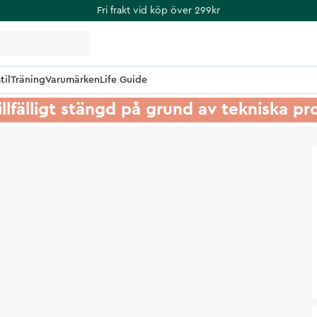
Fri frakt vid köp över 299kr
til
Träning
Varumärken
Life Guide
illfälligt stängd på grund av tekniska p