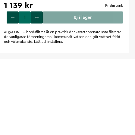
1 139 kr
Prishistorik
Ej i lager
AQVA ONE C bordsfiltret är en praktisk dricksvattenrenare som filtrerar
de vanligaste föroreningarna i kommunalt vatten och gör vattnet friskt
och välsmakande. Lätt att installera.