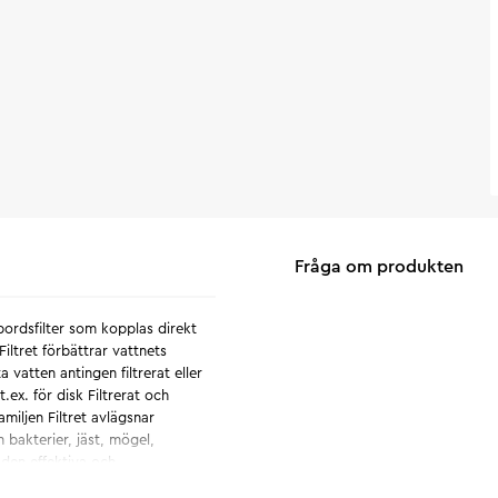
Fråga om produkten
ordsfilter som kopplas direkt
iltret förbättrar vattnets
 vatten antingen filtrerat eller
.ex. för disk Filtrerat och
amiljen Filtret avlägsnar
bakterier, jäst, mögel,
 den effektiva och
hushåll. Konstruktion med lång