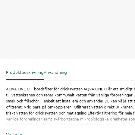
Produktbeskrivning
Användning
AQVA ONE C – bordsfilter för dricksvatten AQVA ONE C är ett smidigt b
till vattenkranen och renar kommunalt vatten från vanliga föroreningar. F
smak och fräschör – enkelt att installera och använda! Du kan välja att ta
ofiltrerat. Vrid bara på omkopplaren: Ofiltrerat vatten direkt ur kranen, t
friskt vatten för dricksvatten och matlagning Effektiv filtrering för hela f
vanliga föroreningar samt svårborttagna mikrobiologiska orenheter som 
protozoer och parasiter. Resultatet är hygieniskt rent vatten. Tack vare
högkapacitativa filterpatronen lämpar sig AQVA ONE C även för större 
Visa mer