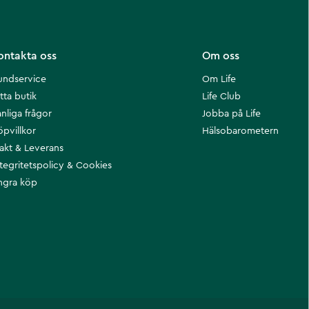
ontakta oss
Om oss
undservice
Om Life
tta butik
Life Club
nliga frågor
Jobba på Life
öpvillkor
Hälsobarometern
rakt & Leverans
ntegritetspolicy & Cookies
ngra köp