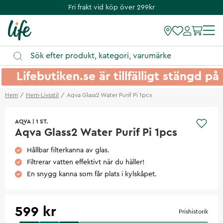
Fri frakt vid köp över 299kr
Lifebutiken.se är tillfälligt stängd 
Hem
Hem-Livsstil
Aqva Glass2 Water Purif Pi 1pcs
AQVA
|
1 ST.
Aqva Glass2 Water Purif Pi 1pcs
Hållbar filterkanna av glas.
Filtrerar vatten effektivt när du häller!
En snygg kanna som får plats i kylskåpet.
599 kr
Prishistorik