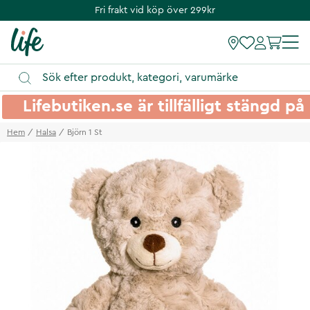
Fri frakt vid köp över 299kr
Lifebutiken.se är tillfälligt stängd 
Hem
Halsa
Björn 1 St