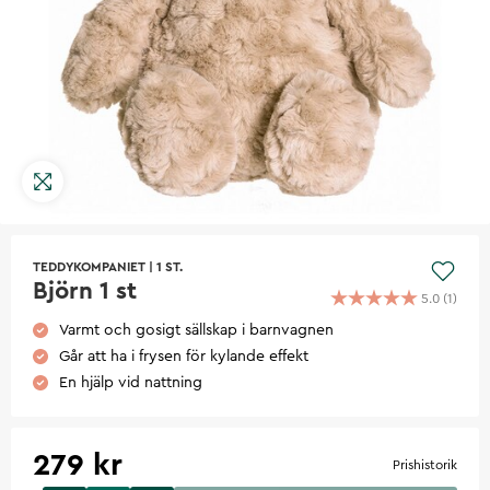
TEDDYKOMPANIET
|
1 ST.
Björn 1 st
5.0
(
1
)
Varmt och gosigt sällskap i barnvagnen
Går att ha i frysen för kylande effekt
En hjälp vid nattning
279 kr
Prishistorik