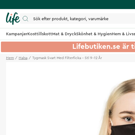
Kampanjer
Kosttillskott
Mat & Dryck
Skönhet & Hygien
Hem & Livss
Lifebutiken.se är t
Hem
Halsa
Tygmask Svart Med Filterficka - Stl 9-12 År