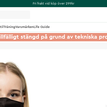
Fri frakt vid köp över 299kr
til
Träning
Varumärken
Life Guide
illfälligt stängd på grund av tekniska p