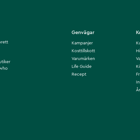
Genvägar
K
brett
Kampanjer
K
Kosttillskott
Hi
Varumärken
Va
utiker
Life Guide
K
 who
Recept
F
I
Å