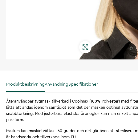
Produktbeskrivning
Användning
Specifikationer
Återanvändbar tygmask tillverkad i Coolmax (100% Polyester) med filter
lätta att andas igenom samtidigt som det ger masken optimal avdunst
snabbtorkning. Med justerbara elastiska öronöglor kan man enkelt anpa
passform.
Masken kan maskintvättas i 60 grader och det går även att steriliser
är handsydda och tillverkade inom EU.