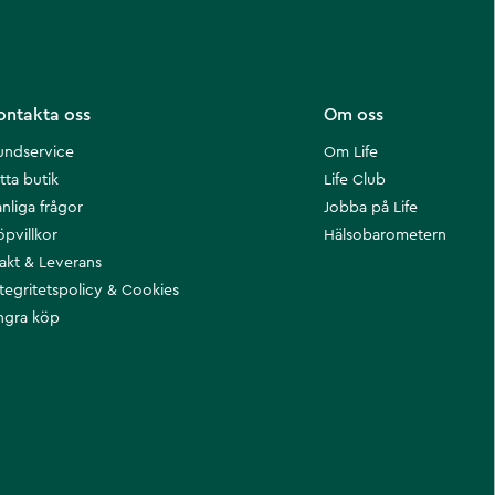
ontakta oss
Om oss
undservice
Om Life
tta butik
Life Club
nliga frågor
Jobba på Life
öpvillkor
Hälsobarometern
rakt & Leverans
ntegritetspolicy & Cookies
ngra köp