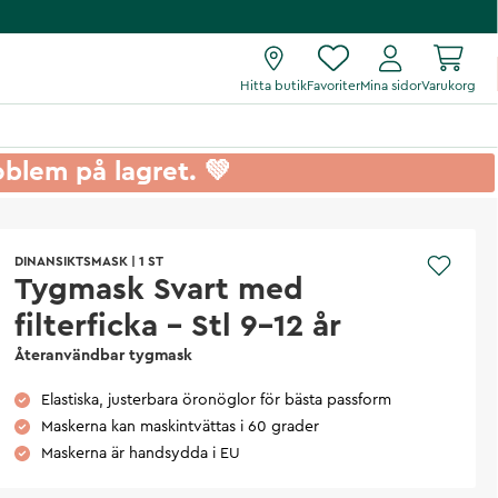
Hitta butik
Favoriter
Mina sidor
Varukorg
roblem på lagret. 💚
DINANSIKTSMASK
|
1 ST
Tygmask Svart med
filterficka - Stl 9-12 år
Återanvändbar tygmask
Elastiska, justerbara öronöglor för bästa passform
Maskerna kan maskintvättas i 60 grader
Maskerna är handsydda i EU