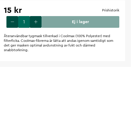
15 kr
Prishistorik
Ej i lager
Återanvändbar tygmask tillverkad i Coolmax (100% Polyester) med
filterficka. Coolmax-fibrerna är lätta att andas igenom samtidigt som
det ger masken optimal avdunstning av fukt och därmed
snabbtorkning.