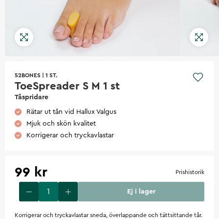
52BONES
|
1 ST.
ToeSpreader S M 1 st
Tåspridare
Rätar ut tån vid Hallux Valgus
Mjuk och skön kvalitet
Korrigerar och tryckavlastar
99 kr
Prishistorik
Ej i lager
Korrigerar och tryckavlastar sneda, överlappande och tättsittande tår.