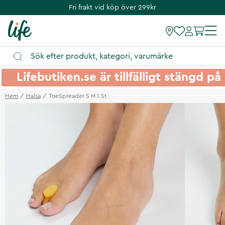
Fri frakt vid köp över 299kr
Lifebutiken.se är tillfälligt stängd 
Hem
Halsa
ToeSpreader S M 1 St