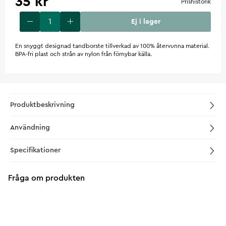
35 kr
Prishistorik
Ej i lager
En snyggt designad tandborste tillverkad av 100% återvunna material.
BPA-fri plast och strån av nylon från förnybar källa.
Produktbeskrivning
Användning
Specifikationer
Fråga om produkten