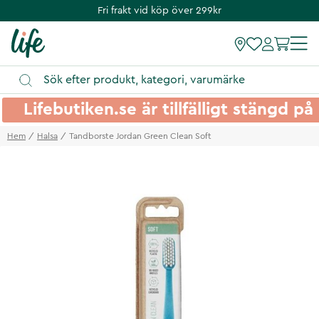
Fri frakt vid köp över 299kr
Lifebutiken.se är tillfälligt stängd 
Hem
Halsa
Tandborste Jordan Green Clean Soft