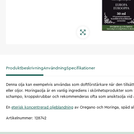
Produktbeskrivning
Användning
Specifikationer
Denna olja kan exempelvis användas som doftförstärkare när den tillsät
eller oljor. Moringaolja är en vanlig ingrediens i skönhetsprodukter som 
schampo, kroppskrubbar och rekommenderas ofta som ansiktsolja vid 
En
eterisk koncentrerad oljeblandning
av Oregano och Moringa, späd all
Artikelnummer
:
128742