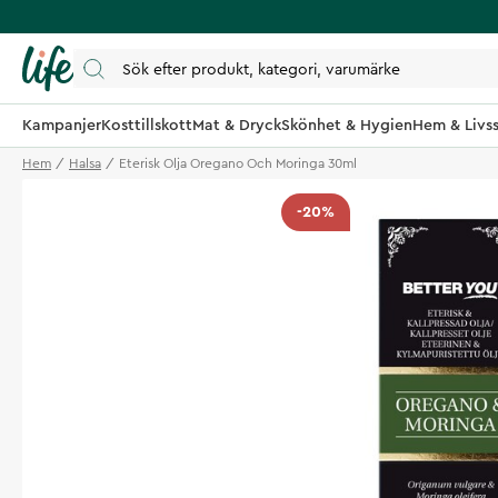
Kampanjer
Kosttillskott
Mat & Dryck
Skönhet & Hygien
Hem & Livss
Hem
Halsa
Eterisk Olja Oregano Och Moringa 30ml
-20%