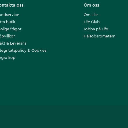
ontakta oss
Om oss
undservice
Om Life
tta butik
Life Club
nliga frågor
Jobba på Life
öpvillkor
Hälsobarometern
rakt & Leverans
ntegritetspolicy & Cookies
ngra köp