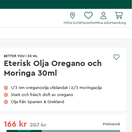
Hitta butik
Favoriter
Mina sidor
Varukorg
BETTER YOU
|
30 ML
Eterisk Olja Oregano och
Moringa 30ml
1/3 ren oreganoolja utblandat i 2/3 moringaolja
Stark och fräsch doft av oregano
Olja från Spanien & Grekland
166 kr
207 kr
Prishistorik