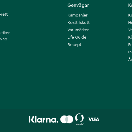
Genvägar
K
brett
Kampanjer
K
Kosttillskott
Hi
Varumärken
Va
utiker
Life Guide
K
 who
Recept
F
I
Å