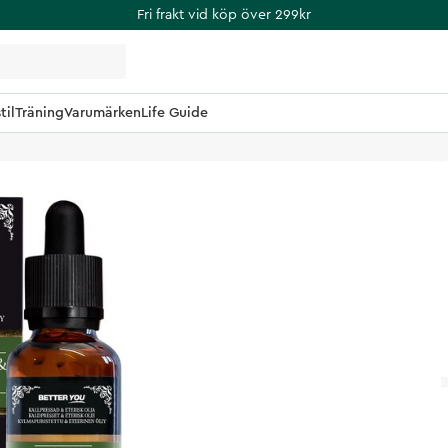
Fri frakt vid köp över 299kr
til
Träning
Varumärken
Life Guide