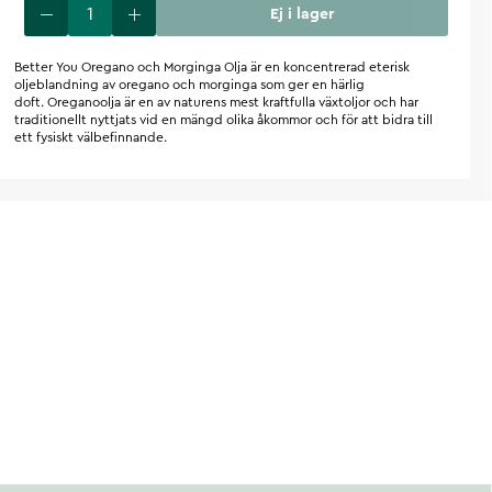
Ej i lager
Better You Oregano och Morginga Olja är en koncentrerad eterisk
oljeblandning av oregano och morginga som ger en härlig
doft. Oreganoolja är en av naturens mest kraftfulla växtoljor och har
traditionellt nyttjats vid en mängd olika åkommor och för att bidra till
ett fysiskt välbefinnande.