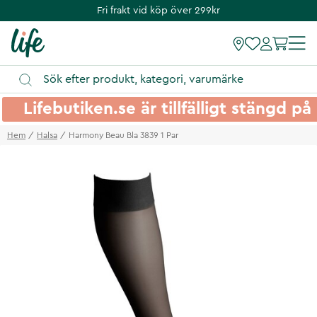
Fri frakt vid köp över 299kr
Lifebutiken.se är tillfälligt stängd 
Hem
Halsa
Harmony Beau Bla 3839 1 Par