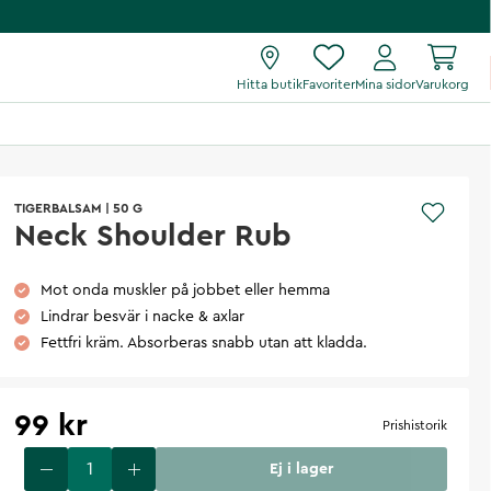
Hitta butik
Favoriter
Mina sidor
Varukorg
TIGERBALSAM
|
50 G
Neck Shoulder Rub
Mot onda muskler på jobbet eller hemma
Lindrar besvär i nacke & axlar
Fettfri kräm. Absorberas snabb utan att kladda.
99 kr
Prishistorik
Ej i lager