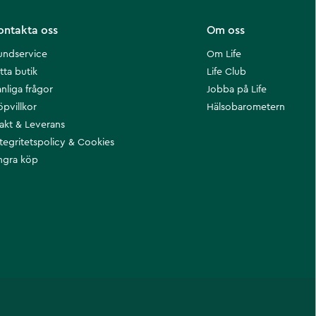
ontakta oss
Om oss
undservice
Om Life
tta butik
Life Club
nliga frågor
Jobba på Life
öpvillkor
Hälsobarometern
rakt & Leverans
ntegritetspolicy & Cookies
ngra köp