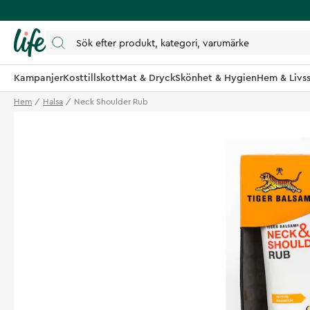
Kampanjer
Kosttillskott
Mat & Dryck
Skönhet & Hygien
Hem & Livss
Hem
Halsa
Neck Shoulder Rub