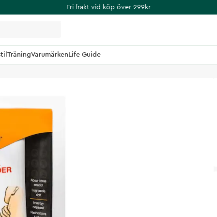
Fri frakt vid köp över 299kr
til
Träning
Varumärken
Life Guide