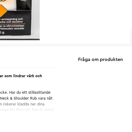
Fråga om produkten
ar som lindrar värk och
ke. Har du ett stillasittande
m Neck & Shoulder Rub vara nåt
en riskerar kladda ner dina
rmen för lång tid. Den är enkel
-produkterna. Massage i
av och ge en behaglig och
ör vuxna och barn från 12 år.