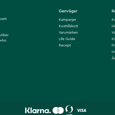
Genvägar
K
brett
Kampanjer
K
Kosttillskott
Hi
Varumärken
Va
utiker
Life Guide
K
 who
Recept
F
I
Å