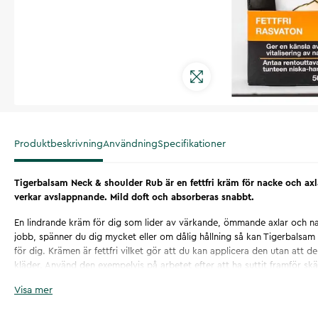
Produktbeskrivning
Användning
Specifikationer
Tigerbalsam Neck & shoulder Rub är en fettfri kräm för nacke och axl
verkar avslappnande. Mild doft och absorberas snabbt.
En lindrande kräm för dig som lider av värkande, ömmande axlar och nac
jobb, spänner du dig mycket eller om dålig hållning så kan Tigerbalsa
för dig. Krämen är fettfri vilket gör att du kan applicera den utan att d
kläder. Använd den exempelvis på arbetet efter att ha suttit framför skä
att applicera och har lite mildare doft än de traditionella Tiger Balsam
Visa mer
samband med applicering av krämen kan hjälpa musklerna att slappna 
stimulerande känsla i huden. Krämen absorberas snabbt och är fettfri. F