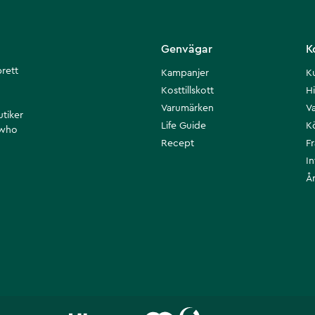
Genvägar
K
brett
Kampanjer
K
Kosttillskott
Hi
Varumärken
Va
utiker
Life Guide
K
 who
Recept
F
I
Å