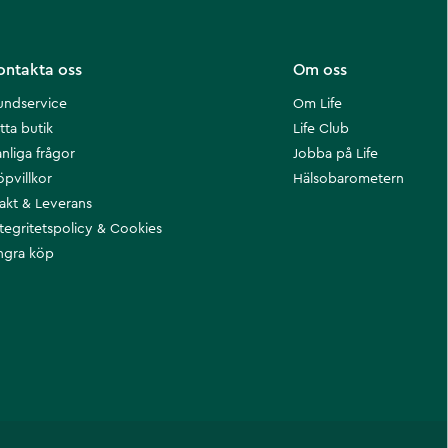
ontakta oss
Om oss
undservice
Om Life
tta butik
Life Club
nliga frågor
Jobba på Life
öpvillkor
Hälsobarometern
rakt & Leverans
ntegritetspolicy & Cookies
ngra köp