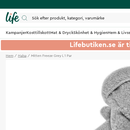
Kampanjer
Kosttillskott
Mat & Dryck
Skönhet & Hygien
Hem & Livss
Lifebutiken.se är t
Hem
Halsa
Mitten Freeze Grey L 1 Par