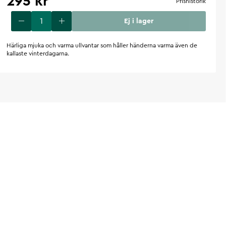
295 kr
Prishistorik
Ej i lager
Härliga mjuka och varma ullvantar som håller händerna varma även de
kallaste vinterdagarna.