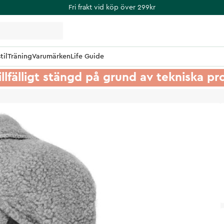
Fri frakt vid köp över 299kr
til
Träning
Varumärken
Life Guide
illfälligt stängd på grund av tekniska p