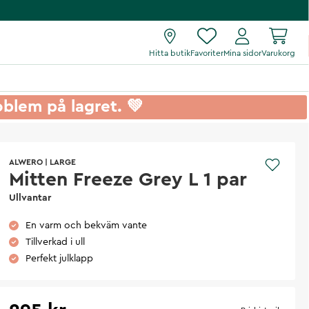
Hitta butik
Favoriter
Mina sidor
Varukorg
roblem på lagret. 💚
ALWERO
|
LARGE
Mitten Freeze Grey L 1 par
Ullvantar
En varm och bekväm vante
Tillverkad i ull
Perfekt julklapp