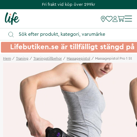
Fri frakt vid köp över 299kr
Lifebutiken.se är tillfälligt stängd 
Hem
Traning
Traningstillbehor
Massagepistol
Massagepistol Pro 1 St