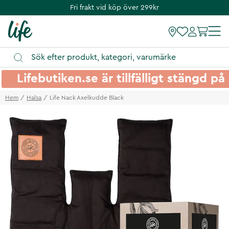
Fri frakt vid köp över 299kr
Lifebutiken.se är tillfälligt stängd 
Hem
Halsa
Life Nack Axelkudde Black