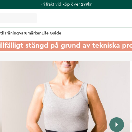
Fri frakt vid köp över 299kr
til
Träning
Varumärken
Life Guide
illfälligt stängd på grund av tekniska p