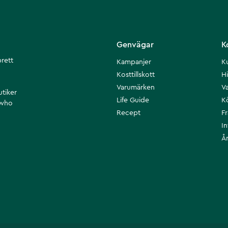
Genvägar
K
brett
Kampanjer
K
Kosttillskott
Hi
Varumärken
Va
utiker
Life Guide
K
 who
Recept
F
I
Å