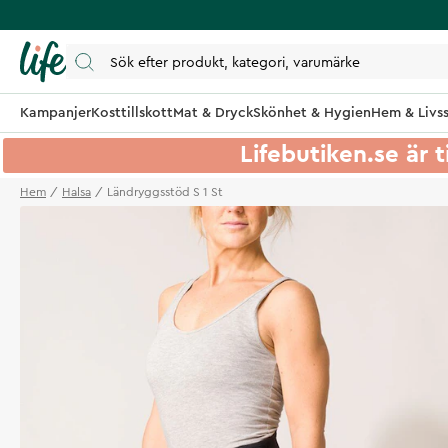
Kampanjer
Kosttillskott
Mat & Dryck
Skönhet & Hygien
Hem & Livss
Lifebutiken.se är t
Hem
Halsa
Ländryggsstöd S 1 St