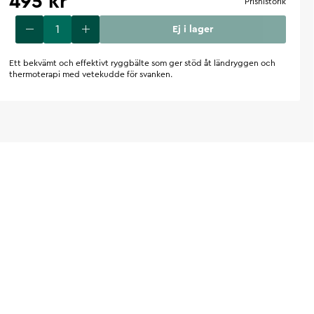
495 kr
Prishistorik
Ej i lager
Ett bekvämt och effektivt ryggbälte som ger stöd åt ländryggen och
thermoterapi med vetekudde för svanken.