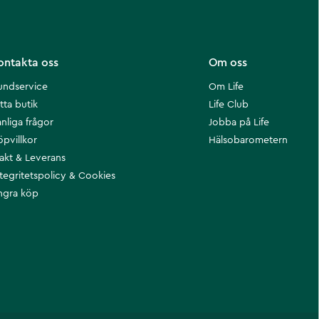
ontakta oss
Om oss
undservice
Om Life
tta butik
Life Club
nliga frågor
Jobba på Life
öpvillkor
Hälsobarometern
rakt & Leverans
ntegritetspolicy & Cookies
ngra köp