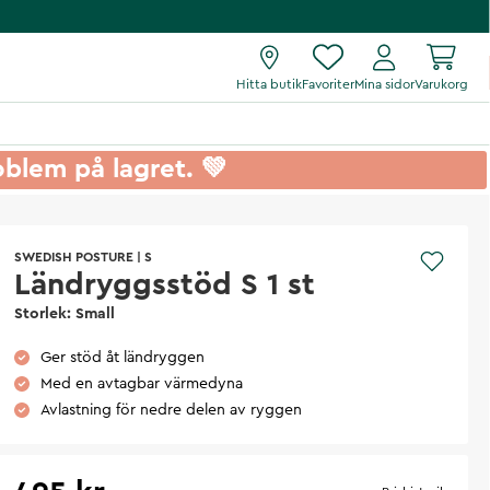
Hitta butik
Favoriter
Mina sidor
Varukorg
roblem på lagret. 💚
SWEDISH POSTURE
|
S
Ländryggsstöd S 1 st
Storlek: Small
Ger stöd åt ländryggen
Med en avtagbar värmedyna
Avlastning för nedre delen av ryggen