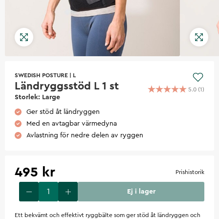
SWEDISH POSTURE
|
L
Ländryggsstöd L 1 st
5.0
(
1
)
Storlek: Large
Ger stöd åt ländryggen
Med en avtagbar värmedyna
Avlastning för nedre delen av ryggen
495 kr
Prishistorik
Ej i lager
Ett bekvämt och effektivt ryggbälte som ger stöd åt ländryggen och