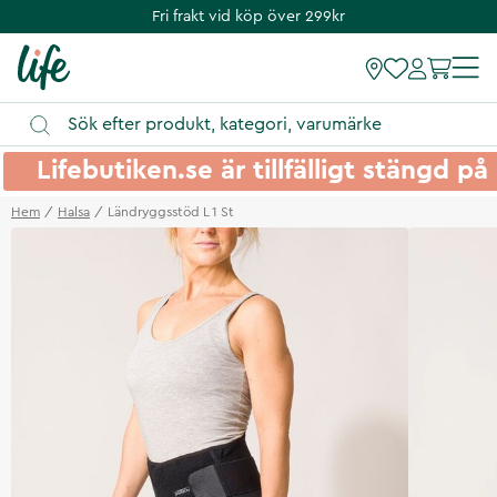
Fri frakt vid köp över 299kr
Lifebutiken.se är tillfälligt stängd 
Hem
Halsa
Ländryggsstöd L 1 St