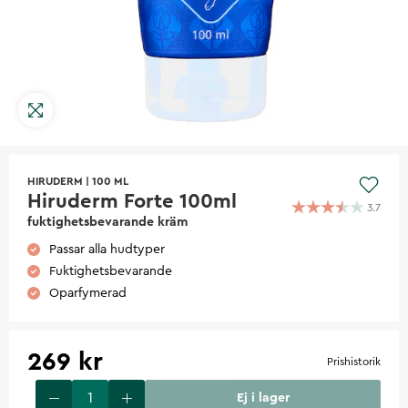
HIRUDERM
|
100 ML
Hiruderm Forte 100ml
3.7
fuktighetsbevarande kräm
Passar alla hudtyper
Fuktighetsbevarande
Oparfymerad
269 kr
Prishistorik
Ej i lager