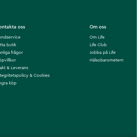
ontakta oss
Om oss
undservice
Om Life
tta butik
Life Club
nliga frågor
Jobba på Life
öpvillkor
Hälsobarometern
rakt & Leverans
ntegritetspolicy & Cookies
ngra köp