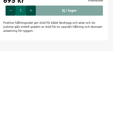
695 kr
Prishistorik
Ej i lager
Position hållningsväst ger stöd för både ländrygg och axlar och du
justerar själv enkelt graden av stöd för en upprätt hållning och skonsam
avlastning för ryggen.