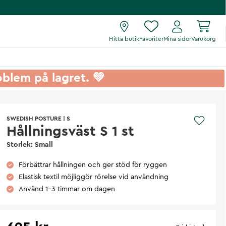
Hitta butik
Favoriter
Mina sidor
Varukorg
roblem på lagret. 💚
SWEDISH POSTURE
|
S
Hållningsväst S 1 st
Storlek: Small
Förbättrar hållningen och ger stöd för ryggen
Elastisk textil möjliggör rörelse vid användning
Använd 1–3 timmar om dagen