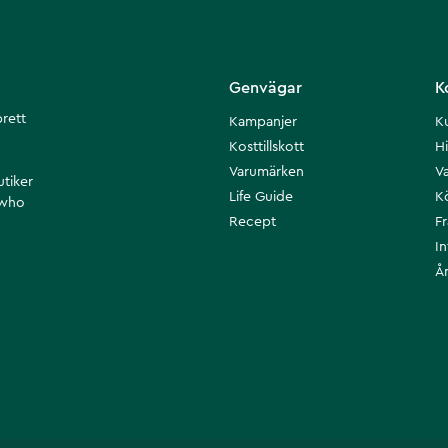
Genvägar
K
brett
Kampanjer
K
Kosttillskott
Hi
Varumärken
Va
utiker
Life Guide
K
 who
Recept
F
I
Å