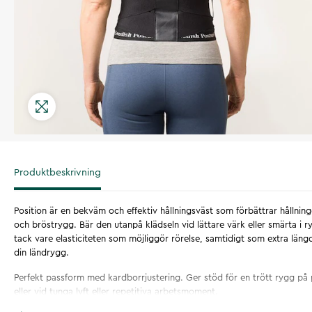
Produktbeskrivning
Position är en bekväm och effektiv hållningsväst som förbättrar hållning
och bröstrygg. Bär den utanpå klädseln vid lättare värk eller smärta i r
tack vare elasticiteten som möjliggör rörelse, samtidigt som extra längd
din ländrygg.
Perfekt passform med kardborrjustering. Ger stöd för en trött rygg på
eller vid tunga lyft eller repetitiva arbetsmoment.