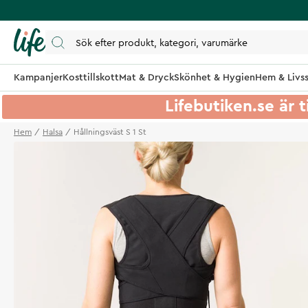
Kampanjer
Kosttillskott
Mat & Dryck
Skönhet & Hygien
Hem & Livss
Lifebutiken.se är t
Hem
Halsa
Hållningsväst S 1 St