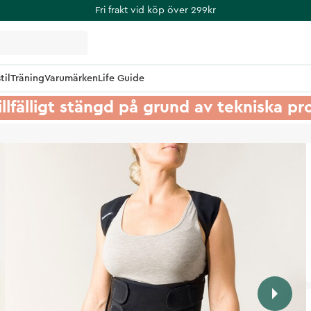
Fri frakt vid köp över 299kr
til
Träning
Varumärken
Life Guide
illfälligt stängd på grund av tekniska p