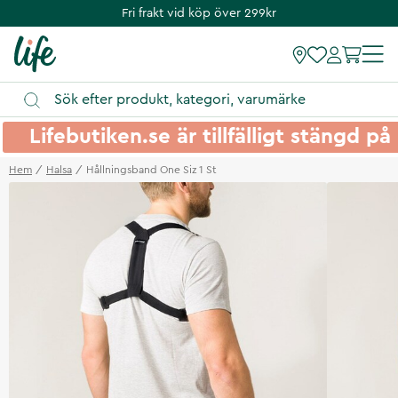
Fri frakt vid köp över 299kr
Lifebutiken.se är tillfälligt stängd 
Hem
Halsa
Hållningsband One Siz 1 St