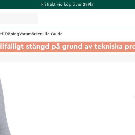
Fri frakt vid köp över 299kr
til
Träning
Varumärken
Life Guide
illfälligt stängd på grund av tekniska p