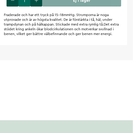
Ej i lager
Fraderade och har ett tryck på 15-18mmHg. Strumporna är noga
utprovade och är av högsta kvalitet. De är förstärkta i tå, häl, under
trampdynan och på hälkappan. Stickade med extra rymlig tå.Det extra
stödet kring ankeln ökar blodcirkulationen och motverkar svullnad i
benen, vilket ger bättre välbefinnande och ger benen mer energi.