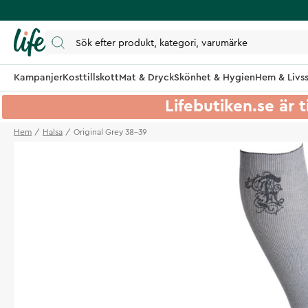
Kampanjer
Kosttillskott
Mat & Dryck
Skönhet & Hygien
Hem & Livss
Lifebutiken.se är t
Hem
Halsa
Original Grey 38-39