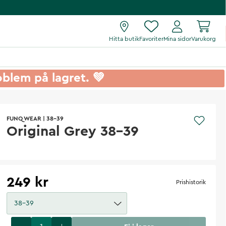
Hitta butik
Favoriter
Mina sidor
Varukorg
roblem på lagret. 💚
FUNQ WEAR
|
38-39
Original Grey 38-39
249 kr
Prishistorik
38-39