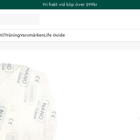
Fri frakt vid köp över 299kr
til
Träning
Varumärken
Life Guide