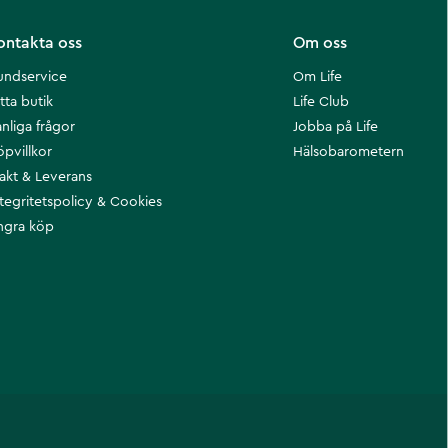
ontakta oss
Om oss
undservice
Om Life
tta butik
Life Club
nliga frågor
Jobba på Life
öpvillkor
Hälsobarometern
rakt & Leverans
ntegritetspolicy & Cookies
ngra köp