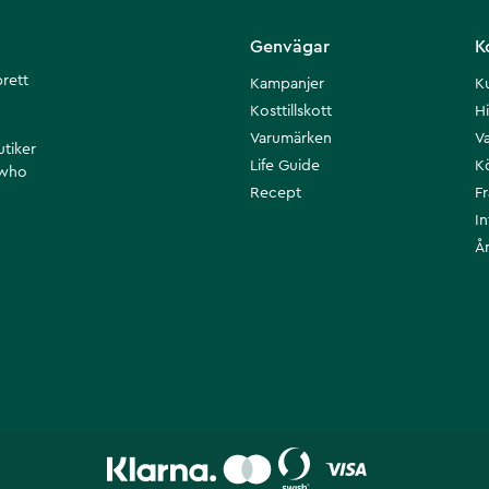
Genvägar
K
brett
Kampanjer
K
Kosttillskott
Hi
Varumärken
Va
utiker
Life Guide
K
 who
Recept
F
I
Å