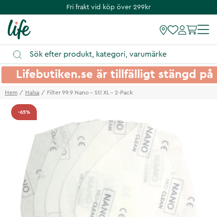
Fri frakt vid köp över 299kr
Lifebutiken.se är tillfälligt stängd 
Hem
Halsa
Filter 99.9 Nano - Stl XL - 2-Pack
-65%