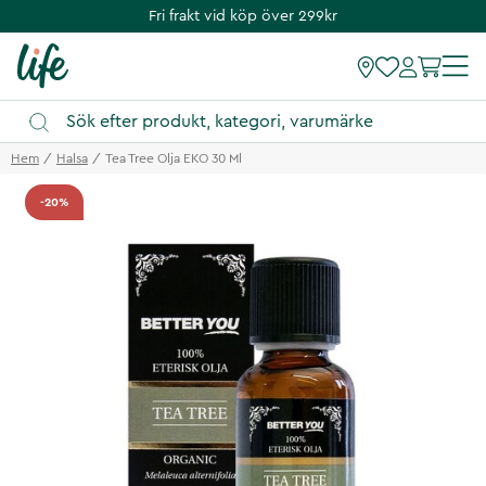
Fri frakt vid köp över 299kr
Hem
Halsa
Tea Tree Olja EKO 30 Ml
-20%