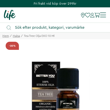
Fri frakt vid köp över 299kr
Hem
Halsa
Tea Tree Olja EKO 10 Ml
-20%