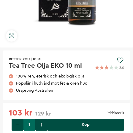
BETTER YOU
|
10 ML
Tea Tree Olja EKO 10 ml
3.0
100% ren, eterisk och ekologisk olja
Populär i hudvård mot fet & oren hud
Ursprung Australien
103 kr
129 kr
Prishistorik
Köp