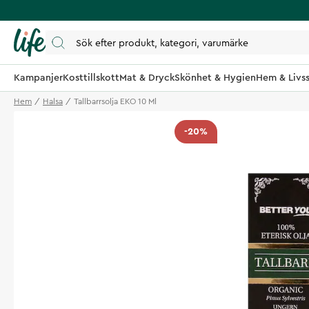
Kampanjer
Kosttillskott
Mat & Dryck
Skönhet & Hygien
Hem & Livss
Hem
Halsa
Tallbarrsolja EKO 10 Ml
-20%