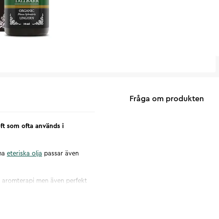
Fråga om produkten
oft som ofta används i
nna
eteriska olja
passar även
för aromterapi men även perfekt
del och hudvårdsprodukter.