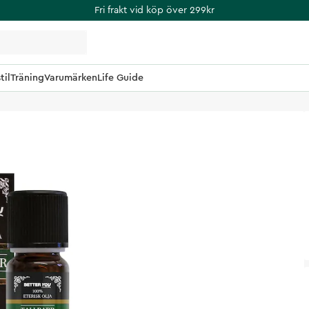
Fri frakt vid köp över 299kr
til
Träning
Varumärken
Life Guide