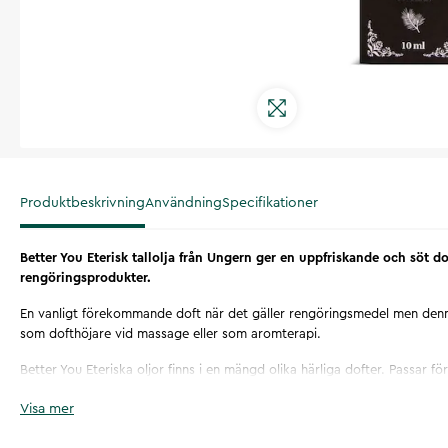
Produktbeskrivning
Användning
Specifikationer
Better You Eterisk tallolja från Ungern ger en uppfriskande och söt d
rengöringsprodukter.
En vanligt förekommande doft när det gäller rengöringsmedel men de
som dofthöjare vid massage eller som aromterapi.
Better You Eteriska oljor finns i en mängd olika härliga dofter. Passar 
för dig som vill göra doftsätta eller göra egna naturliga rengöringsme
Visa mer
Kombinera gärna med kallpressade oljor från Better you.
Artikelnummer
:
130624