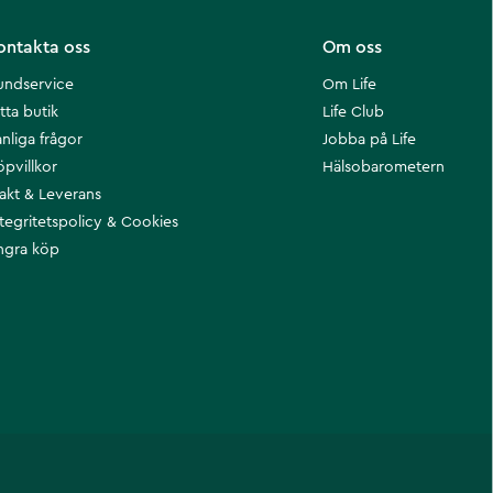
ontakta oss
Om oss
undservice
Om Life
tta butik
Life Club
nliga frågor
Jobba på Life
öpvillkor
Hälsobarometern
rakt & Leverans
ntegritetspolicy & Cookies
ngra köp