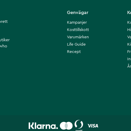
Genvägar
K
brett
Kampanjer
K
Kosttillskott
Hi
Varumärken
Va
utiker
Life Guide
K
 who
Recept
F
I
Å