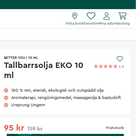
Hitta butik
Favoriter
Mina sidor
Varukorg
BETTER YOU
|
10 ML
Tallbarrsolja EKO 10
4.8
ml
100 % ren, eterisk, ekologisk och outspädd olja
Aromaterapi, rengöringsmedel, massageolja & bastudoft
Ursprung Ungern
95 kr
119 kr
Prishistorik