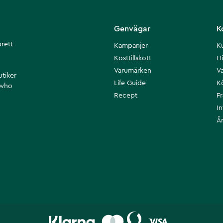
Genvägar
K
brett
Kampanjer
K
Kosttillskott
Hi
Varumärken
Va
utiker
Life Guide
K
 who
Recept
F
I
Å