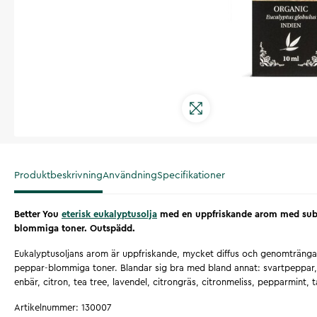
Produktbeskrivning
Användning
Specifikationer
Better You
eterisk eukalyptusolja
med en uppfriskande arom med subti
blommiga toner. Outspädd.
Eukalyptusoljans arom är uppfriskande, mycket diffus och genomtränga
peppar-blommiga toner. Blandar sig bra med bland annat: svartpeppar, 
enbär, citron, tea tree, lavendel, citrongräs, citronmeliss, pepparmint, t
Artikelnummer
:
130007