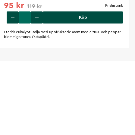
95 kr
119 kr
Prishistorik
Köp
Eterisk eukalyptusolja med uppfriskande arom med citrus- och peppar-
blommiga toner. Outspädd.