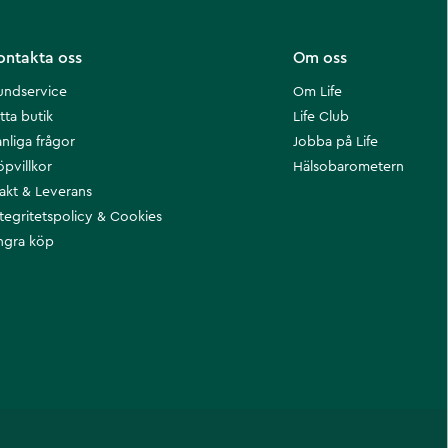
ontakta oss
Om oss
undservice
Om Life
tta butik
Life Club
nliga frågor
Jobba på Life
öpvillkor
Hälsobarometern
rakt & Leverans
ntegritetspolicy & Cookies
ngra köp