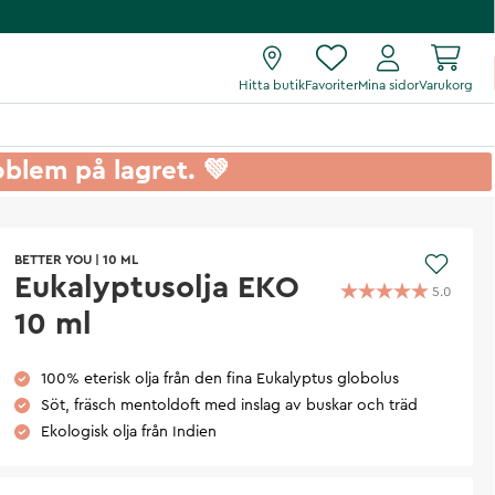
Hitta butik
Favoriter
Mina sidor
Varukorg
roblem på lagret. 💚
BETTER YOU
|
10 ML
Eukalyptusolja EKO
5.0
10 ml
100% eterisk olja från den fina Eukalyptus globolus
Söt, fräsch mentoldoft med inslag av buskar och träd
Ekologisk olja från Indien