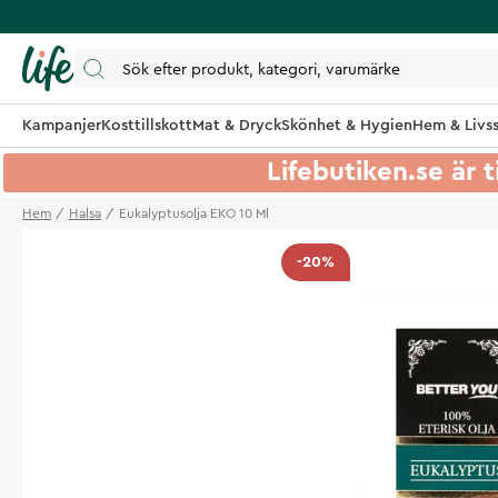
Kampanjer
Kosttillskott
Mat & Dryck
Skönhet & Hygien
Hem & Livss
Lifebutiken.se är t
Hem
Halsa
Eukalyptusolja EKO 10 Ml
-20%