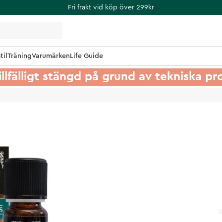
Fri frakt vid köp över 299kr
til
Träning
Varumärken
Life Guide
illfälligt stängd på grund av tekniska p