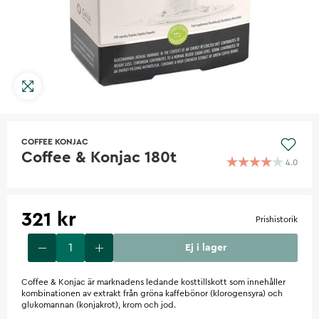
COFFEE KONJAC
Coffee & Konjac 180t
4.0
321 kr
Prishistorik
Ej i lager
Coffee & Konjac är marknadens ledande kosttillskott som innehåller
kombinationen av extrakt från gröna kaffebönor (klorogensyra) och
glukomannan (konjakrot), krom och jod.