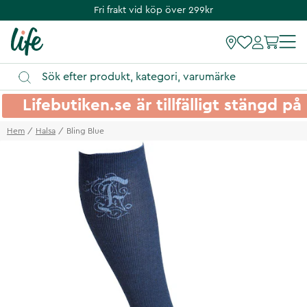
Fri frakt vid köp över 299kr
Lifebutiken.se är tillfälligt stängd 
Hem
Halsa
Bling Blue