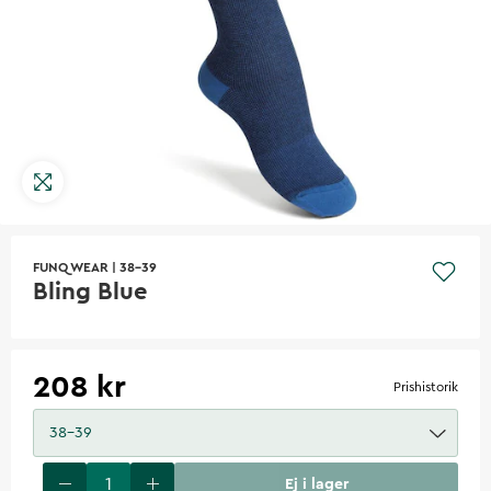
FUNQ WEAR
|
38-39
Bling Blue
208 kr
Prishistorik
38-39
Ej i lager