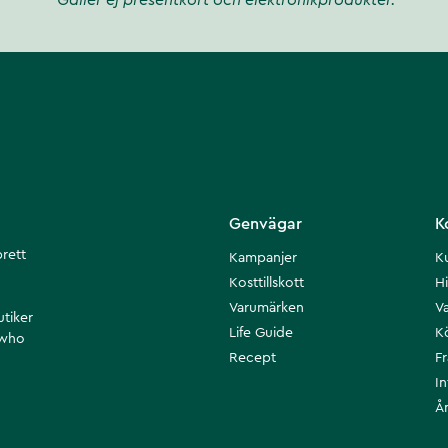
*Gäller ej presentkort och elektronikprodukter.
Genvägar
K
brett
Kampanjer
K
Kosttillskott
Hi
Varumärken
Va
utiker
Life Guide
K
 who
Recept
F
I
Å