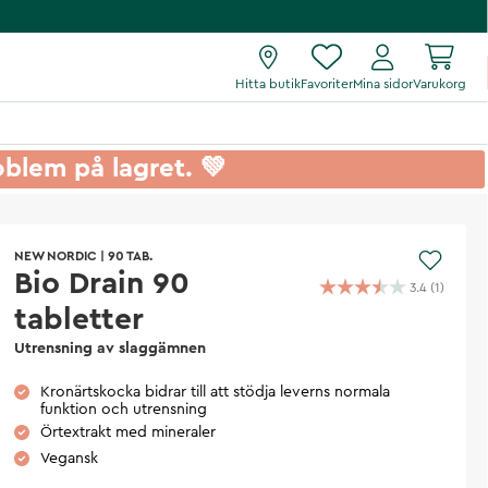
Hitta butik
Favoriter
Mina sidor
Varukorg
roblem på lagret. 💚
NEW NORDIC
|
90 TAB.
Bio Drain 90
3.4
(
1
)
tabletter
Utrensning av slaggämnen
Kronärtskocka bidrar till att stödja leverns normala
funktion och utrensning
Örtextrakt med mineraler
Vegansk