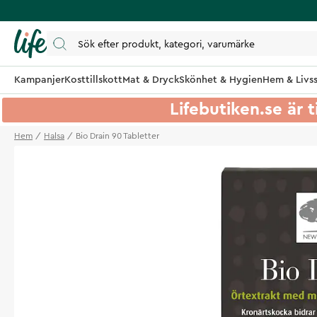
Kampanjer
Kosttillskott
Mat & Dryck
Skönhet & Hygien
Hem & Livss
Lifebutiken.se är t
Hem
Halsa
Bio Drain 90 Tabletter