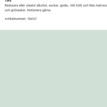
TIPS
Reducera eller uteslut alkohol, socker, godis, rött kött och feta matvaro
och grönsaker. Motionera gärna.
Artikelnummer
:
106147