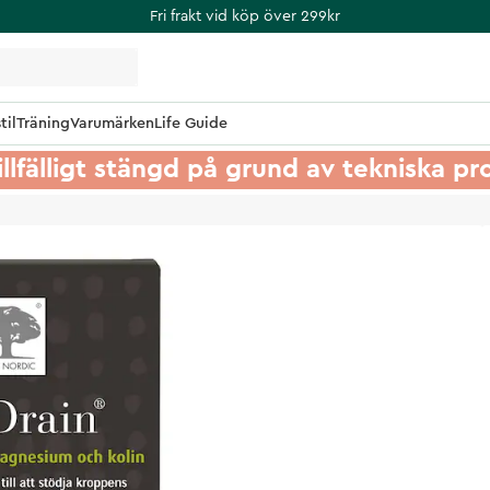
Fri frakt vid köp över 299kr
til
Träning
Varumärken
Life Guide
illfälligt stängd på grund av tekniska p