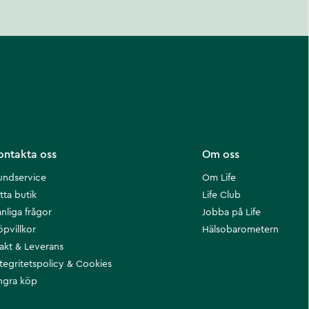
ontakta oss
Om oss
undservice
Om Life
tta butik
Life Club
nliga frågor
Jobba på Life
öpvillkor
Hälsobarometern
rakt & Leverans
ntegritetspolicy & Cookies
ngra köp