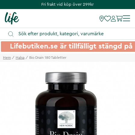
Fri frakt vid köp över 299kr
Lifebutiken.se är tillfälligt stängd 
Hem
Halsa
Bio Drain 180 Tabletter