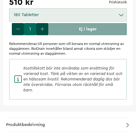
510 kr
Prishistorik
180 Tabletter
Ej i lager
Rekommenderas till personer som vill bevara en normal utrensning av
slaggämnen. BioDrain innehåller bland annat cikoria som stödjer en
normal utrensning av slaggämnen.
Kosttillskott
bör inte användas som ersättning för
varierad kost. Tänk på vikten av en varierad kost och
en hälsosam livsstil. Rekommenderad daglig dos bör
inte överskridas. Förvaras utom räckhåll för små
barn.
Produktbeskrivning