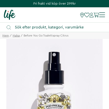
Fri frakt vid köp över 299kr
Hem
Halsa
Before You Go Toalettspray Citrus