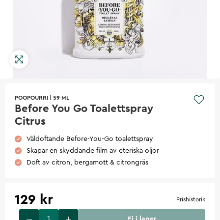
POOPOURRI
|
59 ML
Before You Go Toalettspray
Citrus
Väldoftande Before-You-Go toalettspray
Skapar en skyddande film av eteriska oljor
Doft av citron, bergamott & citrongräs
129 kr
Prishistorik
Ej i lager