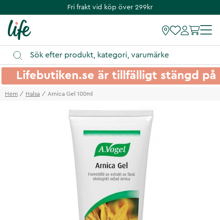
Fri frakt vid köp över 299kr
Lifebutiken.se är tillfälligt stängd 
Hem
Halsa
Arnica Gel 100ml