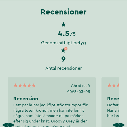
Recensioner
4.5
/5
Genomsnittligt betyg
9
Antal recensioner
Christina B
2025-03-05
Recension
Recensi
I ett par år har jag köpt stödstrumpor för
Doftar gott
några tusen kronor, men har inte funnit
Har använt 
några, som inte lämnade djupa märken
hur bra res
efter sig under knät. Groovy Grey är den
enda strumpan, som någorlunda