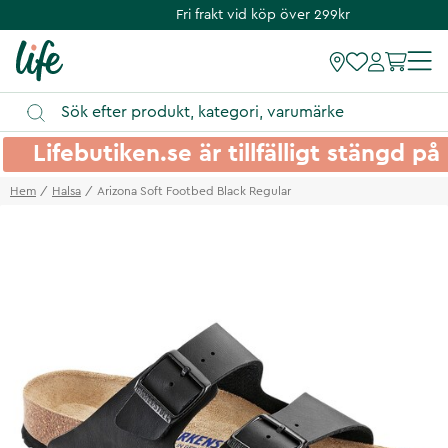
Fri frakt vid köp över 299kr
Lifebutiken.se är tillfälligt stängd 
Hem
Halsa
Arizona Soft Footbed Black Regular