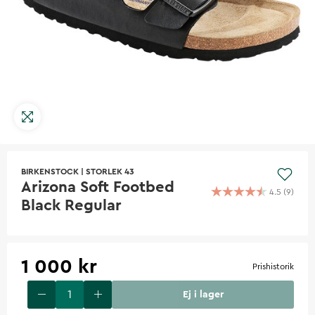
BIRKENSTOCK
|
STORLEK 43
Arizona Soft Footbed
4.5
(
9
)
Black Regular
1 000 kr
Prishistorik
Ej i lager