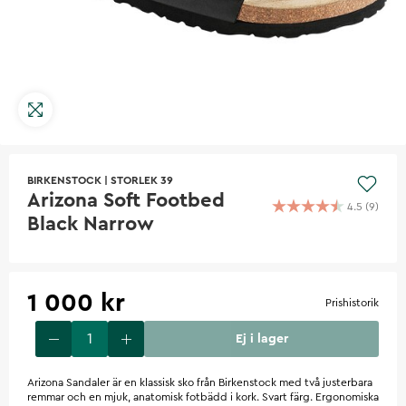
BIRKENSTOCK
|
STORLEK 39
Arizona Soft Footbed
4.5
(
9
)
Black Narrow
1 000 kr
Prishistorik
Ej i lager
Arizona Sandaler är en klassisk sko från Birkenstock med två justerbara
remmar och en mjuk, anatomisk fotbädd i kork. Svart färg. Ergonomiska