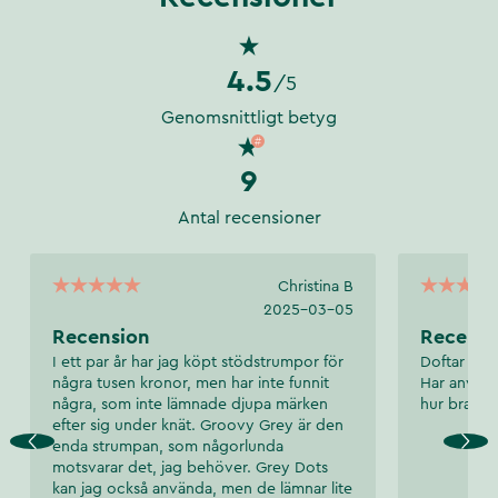
4.5
/5
Genomsnittligt betyg
9
Antal recensioner
Christina B
2025-03-05
Recension
Recensi
I ett par år har jag köpt stödstrumpor för
Doftar gott
några tusen kronor, men har inte funnit
Har använt 
några, som inte lämnade djupa märken
hur bra res
efter sig under knät. Groovy Grey är den
enda strumpan, som någorlunda
motsvarar det, jag behöver. Grey Dots
kan jag också använda, men de lämnar lite