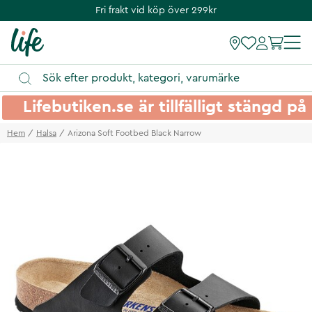
Fri frakt vid köp över 299kr
Lifebutiken.se är tillfälligt stängd 
Hem
Halsa
Arizona Soft Footbed Black Narrow