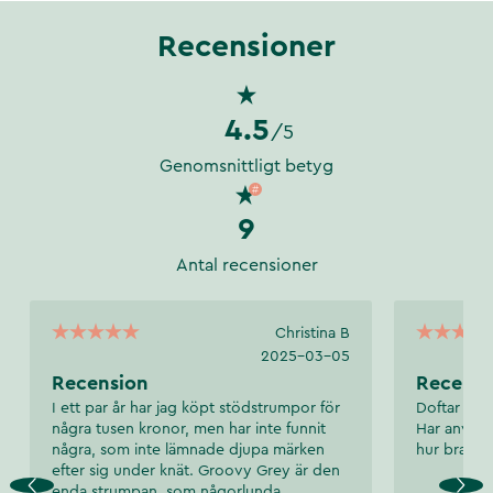
Recensioner
4.5
/5
Genomsnittligt betyg
9
Antal recensioner
Christina B
2025-03-05
Recension
Recensi
I ett par år har jag köpt stödstrumpor för
Doftar gott
några tusen kronor, men har inte funnit
Har använt 
några, som inte lämnade djupa märken
hur bra res
efter sig under knät. Groovy Grey är den
enda strumpan, som någorlunda