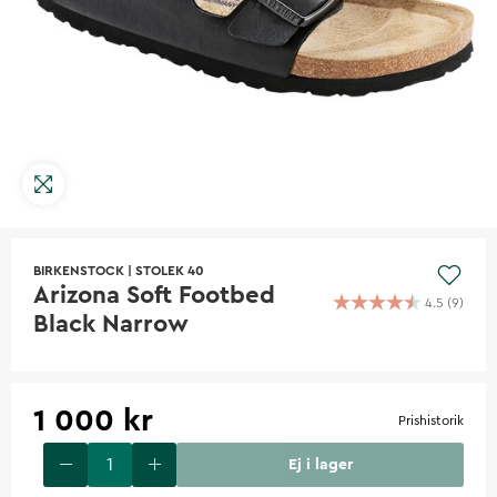
BIRKENSTOCK
|
STOLEK 40
Arizona Soft Footbed
4.5
(
9
)
Black Narrow
1 000 kr
Prishistorik
Ej i lager