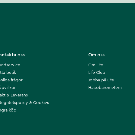
ontakta oss
Om oss
undservice
Om Life
tta butik
Life Club
nliga frågor
Jobba på Life
öpvillkor
Hälsobarometern
rakt & Leverans
ntegritetspolicy & Cookies
ngra köp