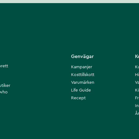
Genvägar
K
brett
Kampanjer
K
Kosttillskott
Hi
Varumärken
Va
utiker
Life Guide
K
 who
Recept
F
I
Å