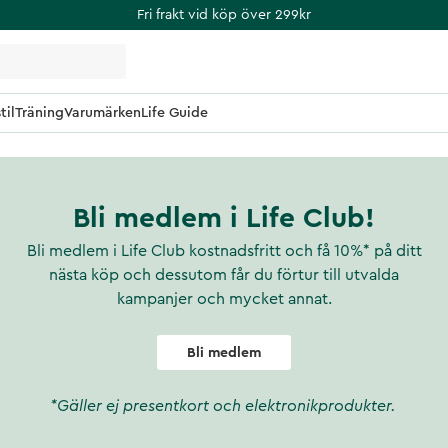
Fri frakt vid köp över 299kr
til
Träning
Varumärken
Life Guide
Bli medlem i Life Club!
Bli medlem i Life Club kostnadsfritt och få 10%* på ditt
nästa köp och dessutom får du förtur till utvalda
kampanjer och mycket annat.
Bli medlem
*Gäller ej presentkort och elektronikprodukter.