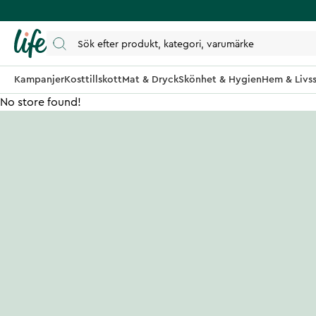
Kampanjer
Kosttillskott
Mat & Dryck
Skönhet & Hygien
Hem & Livss
No store found!