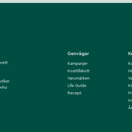
Genvägar
K
brett
Kampanjer
K
Kosttillskott
Hi
Varumärken
Va
utiker
Life Guide
K
 who
Recept
F
I
Å