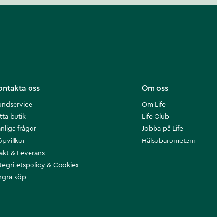
ontakta oss
Om oss
undservice
Om Life
tta butik
Life Club
nliga frågor
Jobba på Life
öpvillkor
Hälsobarometern
rakt & Leverans
ntegritetspolicy & Cookies
ngra köp