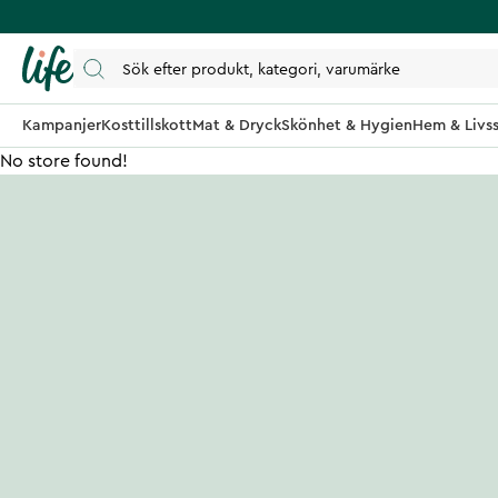
Kampanjer
Kosttillskott
Mat & Dryck
Skönhet & Hygien
Hem & Livss
No store found!