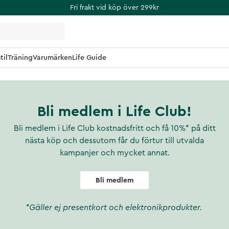
Fri frakt vid köp över 299kr
til
Träning
Varumärken
Life Guide
Bli medlem i Life Club!
Bli medlem i Life Club kostnadsfritt och få 10%* på ditt
nästa köp och dessutom får du förtur till utvalda
kampanjer och mycket annat.
Bli medlem
*Gäller ej presentkort och elektronikprodukter.