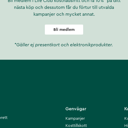
Bli medlem i Life Club kostnadsfritt och få 10%* på ditt
nästa köp och dessutom får du förtur till utvalda
kampanjer och mycket annat.
Bli medlem
*Gäller ej presentkort och elektronikprodukter.
Genvägar
K
brett
Kampanjer
K
Kosttillskott
Hi