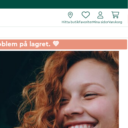
Hitta butik
Favoriter
Mina sidor
Varukorg
roblem på lagret. 💚