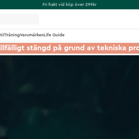
Fri frakt vid köp över 299kr
til
Träning
Varumärken
Life Guide
illfälligt stängd på grund av tekniska p