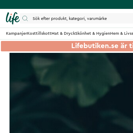
Kampanjer
Kosttillskott
Mat & Dryck
Skönhet & Hygien
Hem & Livss
Lifebutiken.se är t